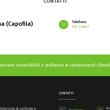
CONTATTI
Telefono
a (Capofila)
055 213607
entare sostenibilità e resilienza ai cambiamenti climati
CONTATTI
'impronta di carbonio e
fe