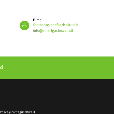
E-mail
fedtosca@confagricoltura.it
info@smartgastoscana.it
ci
dtosca@confagricoltura.it