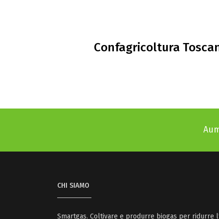
Confagricoltura Toscan
Aum
CHI SIAMO
Smartgas. Coltivare e produrre biogas per ridurre l