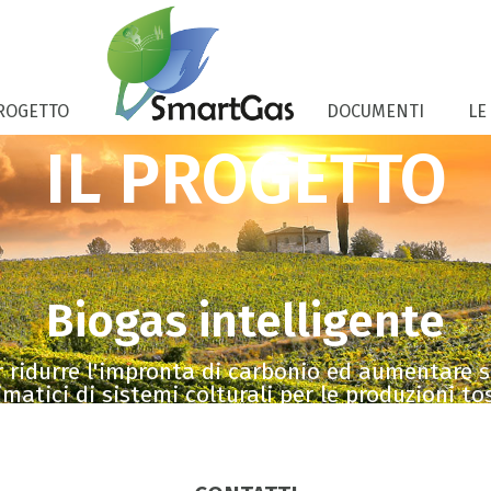
ROGETTO
DOCUMENTI
LE
IL PROGETTO
Biogas intelligente
r ridurre l'impronta di carbonio ed aumentare so
atici di sistemi colturali per le produzioni to