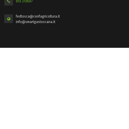
055 213607
fedtosca@confagricoltura.it
info@smartgastoscana.it